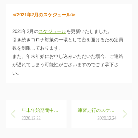
ー
p
≪2021年2月のスケジュール≫
_
t
o
2021年2月の
スケジュール
を更新いたしました。
z
引き続きコロナ対策の一環として密を避けるため定員
a
数を制限しております。
i
また、年末年始にお申し込みいただいた場合、ご連絡
_
が遅れてしまう可能性がございますのでご了承下さ
u
い。
s
e
r
0
投
1
年末年始期間中の休業のお知らせ
練習走行のスケジュールが決まりました！
稿
2020.12.22
2020.12.24
ナ
ビ