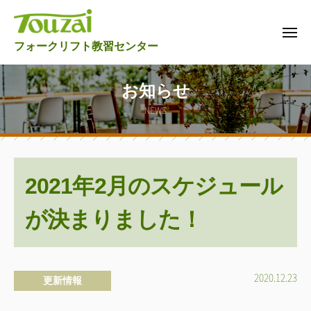
東
ュ
コ
西
ー
ン
フ
メ
東
テ
フォークリフト教習センター
ニ
ォ
ュ
西
ン
ー
ー
フ
ツ
ク
お知らせ
リ
ォ
へ
NEWS
フ
ス
ー
ト
キ
ク
教
ッ
リ
習
プ
2021年2月のスケジュール
フ
セ
ト
ン
が決まりました！
タ
教
ー
習
セ
ン
b
2020.12.23
更新情報
y
タ
w