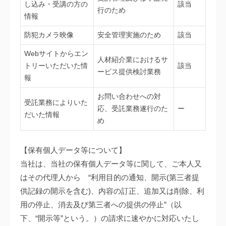
し込み・受講の方の
該当
行のため
情報
防犯カメラ映像
安全管理実施のため
該当
Webサイトからエン
人材紹介業におけるサ
トリーいただいた情
該当
ービス提供検討業務
報
お問い合わせへの対
受託業務によりいた
応、受託業務遂行のた
ー
だいた情報
め
【保有個人データ等について】
当社は、当社の保有個人データ等に関して、ご本人又
はその代理人から “利用目的の通知、開示(第三者提
供記録の開示を含む)、内容の訂正、追加又は削除、利
用の停止、消去及び第三者への提供の停止”（以
下、“開示等”という。）の請求に速やかに対応いたし