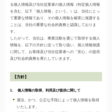
ー
る個人情報及び当社従業者の個人情報（特定個人情報
シ
を含む、以下「個人情報」という。）は、当社にとっ
ー
て重要な情報であり、その個人情報を確実に保護する
ことは、当社の重要な社会的責務と認識しておりま
ポ
す。
したがって、当社は、事業活動を通じて取得する個人
リ
情報を、以下の方針に従って取り扱い、個人情報保護
に関して、お客様及び当社従業者への「安心」の提供
シ
及び社会的責務を果たしていきます。
ー
【方針】
2026.06.30
1. 個人情報の取得、利用及び提供に関して
by
適法、かつ、公正な手段によって個人情報を取得
wp_tozai_user01
いたします。