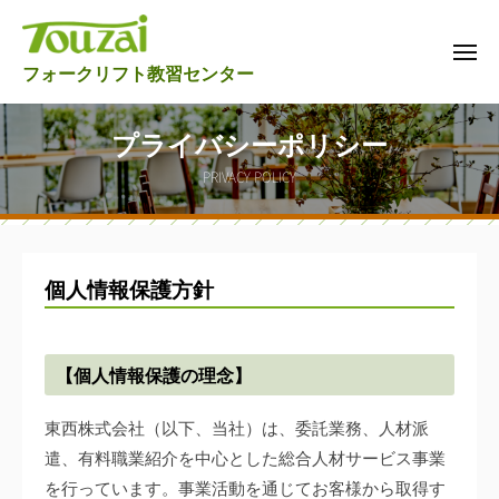
東
ュ
コ
西
ー
ン
フ
メ
東
テ
フォークリフト教習センター
ニ
ォ
ュ
西
ン
ー
ー
フ
ツ
ク
プライバシーポリシー
リ
ォ
へ
PRIVACY POLICY
フ
ス
ー
ト
キ
ク
教
ッ
リ
習
プ
フ
個人情報保護方針
セ
プ
ト
ン
タ
教
ラ
【個人情報保護の理念】
ー
習
セ
イ
東西株式会社（以下、当社）は、委託業務、人材派
ン
遣、有料職業紹介を中心とした総合人材サービス事業
バ
タ
を行っています。事業活動を通じてお客様から取得す