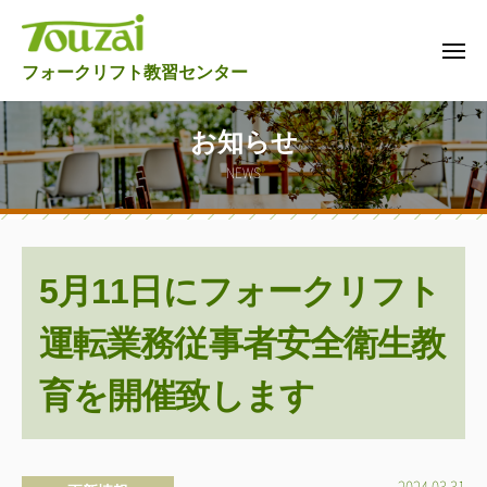
東
ュ
コ
西
ー
ン
フ
メ
東
テ
フォークリフト教習センター
ニ
ォ
ュ
西
ン
ー
ー
フ
ツ
ク
お知らせ
リ
ォ
へ
NEWS
フ
ス
ー
ト
キ
ク
教
ッ
リ
習
プ
5月11日にフォークリフト
フ
セ
ト
ン
運転業務従事者安全衛生教
タ
教
ー
習
育を開催致します
セ
ン
タ
b
2024.03.31