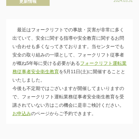
更新情報
ー
y
w
p
最近はフォークリフトでの事故・災害が非常に多く
_
t
出ていて、安全に関する指導や安全教育に関するお問
o
い合わせも多くなってきております。当センターでも
z
安全の取り組みの一環として、フォークリフト従事者
a
が概ね5年毎に受ける必要がある
フォークリフト運転業
i
務従事者安全衛生教育
を5月11日(土)に開催することと
_
いたしました。
u
今後も不定期ではございますが開催してまいりますの
s
で、フォークリフト運転業務従事者安全衛生教育を受
e
r
講されていない方はこの機会に是非ご検討ください。
0
お申込み
のページからご予約できます。
1