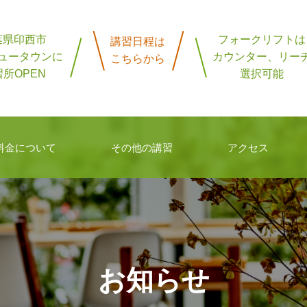
葉県印西市
フォークリフトは
講習日程は
ュータウンに
カウンター、リー
こちらから
所OPEN
選択可能
料金について
その他の講習
アクセス
お知らせ