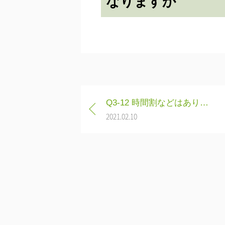
なりますか
投
Q3-12 時間割などはありますか
稿
2021.02.10
ナ
ビ
ゲ
ー
シ
ョ