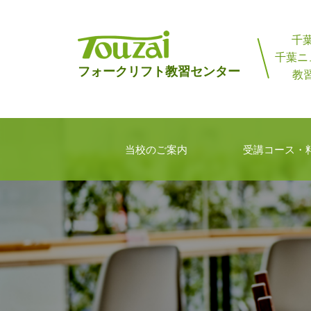
コ
ン
千
テ
千葉ニ
東
フォークリフト教習センター
ン
教習
西
ツ
へ
フ
ス
ォ
当校のご案内
受講コース・
キ
ー
ッ
ク
プ
リ
フ
ト
教
習