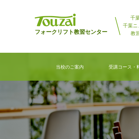
コ
ン
千
テ
千葉ニ
東
フォークリフト教習センター
ン
教習
西
ツ
へ
フ
ス
ォ
当校のご案内
受講コース・
キ
ー
ッ
ク
プ
リ
フ
ト
教
習