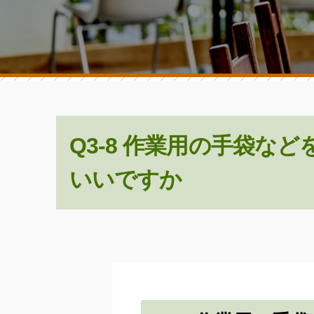
セ
ン
タ
ー
Q3-8 作業用の手袋な
いいですか