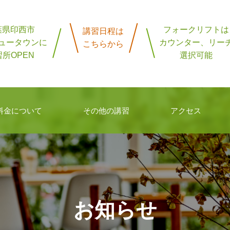
葉県印西市
フォークリフトは
講習日程は
ュータウンに
カウンター、リー
こちらから
所OPEN
選択可能
料金について
その他の講習
アクセス
お知らせ